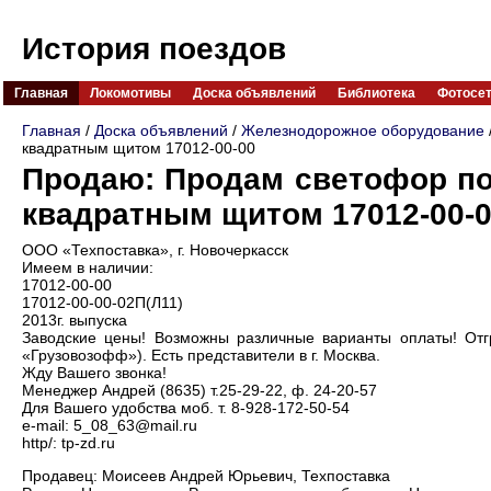
История поездов
Главная
Локомотивы
Доска объявлений
Библиотека
Фотосе
Главная
/
Доска объявлений
/
Железнодорожное оборудование
квадратным щитом 17012-00-00
Продаю: Продам светофор п
квадратным щитом 17012-00-
ООО «Техпоставка», г. Новочеркасск
Имеем в наличии:
17012-00-00
17012-00-00-02П(Л11)
2013г. выпуска
Заводские цены! Возможны различные варианты оплаты! От
«Грузовозофф»). Есть представители в г. Москва.
Жду Вашего звонка!
Менеджер Андрей (8635) т.25-29-22, ф. 24-20-57
Для Вашего удобства моб. т. 8-928-172-50-54
e-mail: 5_08_63@mail.ru
http/: tp-zd.ru
Продавец: Моисеев Андрей Юрьевич, Техпоставка