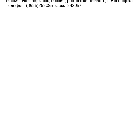
Россия, Новочеркасск, Россия, ростовская область, г. Новочеркас
Телефон: (8635)252095, факс: 242057