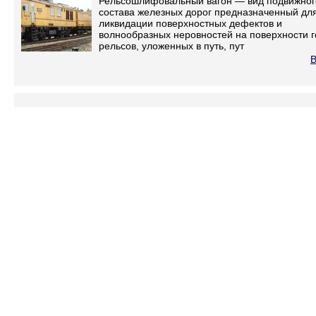
Рельсошлифовальный вагон — вид подвижног
состава железных дорог предназначенный дл
ликвидации поверхностных дефектов и
волнообразных неровностей на поверхности г
рельсов, уложенных в путь, пут
В