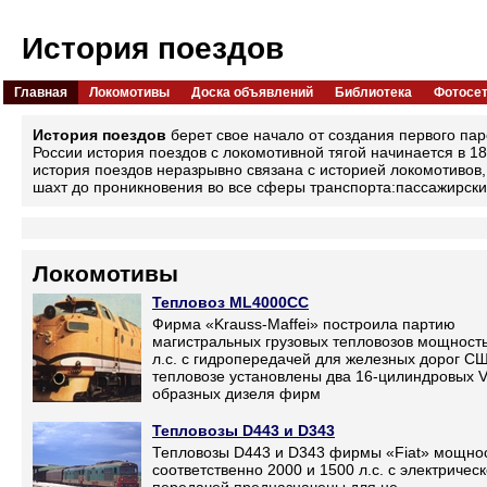
История поездов
Главная
Локомотивы
Доска объявлений
Библиотека
Фотосе
История поездов
берет свое начало от создания первого пар
России история поездов с локомотивной тягой начинается в 1
история поездов неразрывно связана с историей локомотивов,
шахт до проникновения во все сферы транспорта:пассажирские
Локомотивы
Тепловоз ML4000CC
Фирма «Krauss-Maffei» построила партию
магистральных грузовых тепловозов мощност
л.с. с гидропередачей для железных дорог С
тепловозе установлены два 16-цилиндровых V
образных дизеля фирм
Тепловозы D443 и D343
Тепловозы D443 и D343 фирмы «Fiat» мощно
соответственно 2000 и 1500 л.с. с электричес