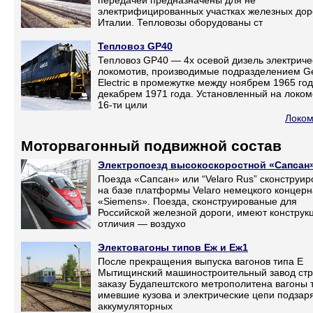
передачей предназначены для не
электрифицированных участках железных дор
Италии. Тепловозы оборудованы ст
Тепловоз GP40
Тепловоз GP40 — 4х осевой дизель электриче
локомотив, производимые подразделением Ge
Electric в промежутке между ноябрем 1965 год
декабрем 1971 года. Установленный на локом
16-ти цили
Локом
Моторвагонный подвижной состав
Электропоезд высокоскоростной «Сапсан
Поезда «Сапсан» или “Velaro Rus” сконструи
на базе платформы Velaro немецкого концерн
«Siemens». Поезда, сконструированые для
Российской железной дороги, имеют констру
отличия — воздухо
Электовагоны типов Еж и Еж1
После прекращения выпуска вагонов типа Е
Мытищинский машиностроительный завод стр
заказу Будапештского метрополитена вагоны т
имевшие кузова и электрические цепи подзар
аккумуляторных