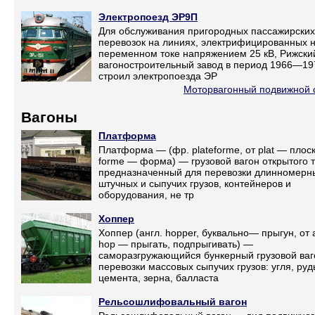
Электропоезд ЭР9П
Для обслуживания пригородных пассажирских
перевозок на линиях, электрифицированных 
переменном токе напряжением 25 кВ, Рижски
вагоностроительный завод в период 1966—197
строил электропоезда ЭР
Моторвагонный подвижной 
Вагоны
Платформа
Платформа — (фр. plateforme, от plat — плос
forme — форма) — грузовой вагон открытого т
предназначенный для перевозки длинномерн
штучных и сыпучих грузов, контейнеров и
оборудования, не тр
Хоппер
Хоппер (англ. hopper, буквально— прыгун, от 
hop — прыгать, подпрыгивать) —
саморазгружающийся бункерный грузовой ваг
перевозки массовых сыпучих грузов: угля, руд
цемента, зерна, балласта
Рельсошлифовальный вагон