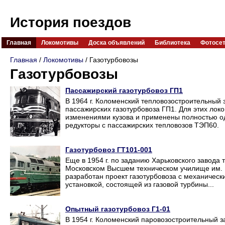
История поездов
Главная
Локомотивы
Доска объявлений
Библиотека
Фотосе
Главная
/
Локомотивы
/ Газотурбовозы
Газотурбовозы
Пассажирский газотурбовоз ГП1
В 1964 г. Коломенский тепловозостроительный 
пассажирских газотурбовоза ГП1. Для этих ло
изменениями кузова и применены полностью од
редукторы с пассажирских тепловозов ТЭП60.
Газотурбовоз ГТ101-001
Еще в 1954 г. по заданию Харьковского завода
Московском Высшем техническом училище им. Н
разработан проект газотурбовоза с механичес
установкой, состоящей из газовой турбины...
Опытный газотурбовоз Г1-01
В 1954 г. Коломенский паровозостроительный з