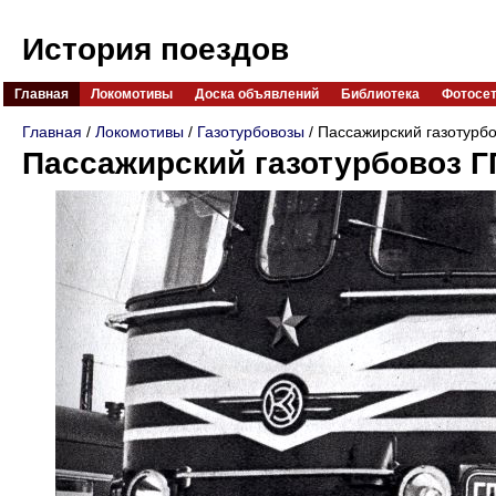
История поездов
Главная
Локомотивы
Доска объявлений
Библиотека
Фотосе
Главная
/
Локомотивы
/
Газотурбовозы
/ Пассажирский газотурб
Пассажирский газотурбовоз Г