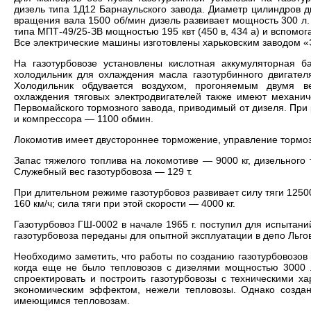
дизель типа 1Д12 Барнаульского завода. Диаметр цилиндров 
вращения вала 1500 об/мин дизель развивает мощность 300 л.
типа МПТ-49/25-ЗВ мощностью 195 квт (450 в, 434 а) и вспомога
Все электрические машины изготовлены харьковским заводом 
На газотурбовозе установлены кислотная аккумуляторная 
холодильник для охлаждения масла газотурбинного двигател
Холодильник обдувается воздухом, прогоняемым двумя в
охлаждения тяговых электродвигателей также имеют механич
Первомайского тормозного завода, приводимый от дизеля. При 
и компрессора — 1100 обмин.
Локомотив имеет двустороннее торможение, управление тормоз
Запас тяжелого топлива на локомотиве — 9000 кг, дизельного т
Служебный вес газотурбовоза — 129 т.
При длительном режиме газотурбовоз развивает силу тяги 12500 
160 км/ч; сила тяги при этой скорости — 4000 кг.
Газотурбовоз ГШ-0002 в начале 1965 г. поступил для испытан
газотурбовоза переданы для опытной эксплуатации в депо Льгов
Необходимо заметить, что работы по созданию газотурбовозов
когда еще не было тепловозов с дизелями мощностью 3000 л.
спроектировать и построить газотурбовозы с техническими х
экономическим эффектом, нежели тепловозы. Однако создан
имеющимся тепловозам.