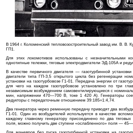
В 1964 г. Коломенский тепловозостроительный завод им. В. В.
ГП1.
Для этих локомотивов использованы с незначительными к
однотипные тележки, тяговые электродвигатели ЭД-105А и реду
В качестве первичного двигателя — газотурбинной установк
двигатели типа ГП-3,5 открытого цикла без регенерации ном
установки на газотурбовозе Г1-01. Передача энергии от газот
для чего на каждом газотурбовозе установлено по три гла
независимым возбуждением самовентилирующиеся с номинальн
мин, напряжении 470—700 В, токе 1 420 А). Генераторы со
редукторы с передаточным отношением 39:185=1:4,74.
Два генератора через ременную передачу приводят два возбудит
Г1-01. Один из возбудителей используется в качестве вспомо
каждому главному генератору присоединено по два тяговых 
поля, можно получить две ступени «ослабленного» поля — 45
Для маневров без пуска газотурбинной установки на газоту