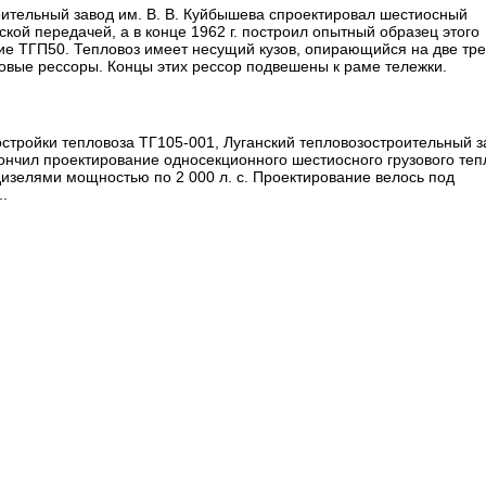
оительный завод им. В. В. Куйбышева спроектировал шестиосный
кой передачей, а в конце 1962 г. построил опытный образец этого
ие ТГП50. Тепловоз имеет несущий кузов, опирающийся на две тр
овые рессоры. Концы этих рессор подвешены к раме тележки.
стройки тепловоза ТГ105-001, Луганский тепловозостроительный з
кончил проектирование односекционного шестиосного грузового теп
изелями мощностью по 2 000 л. с. Проектирование велось под
..