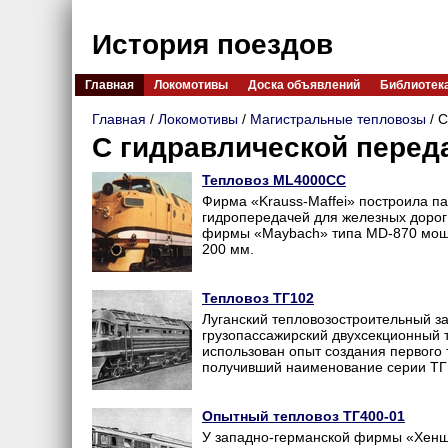
История поездов
Главная
Локомотивы
Доска объявлений
Библиотек
Главная
/
Локомотивы
/
Магистральные тепловозы
/ С
С гидравлической перед
Тепловоз ML4000CC
Фирма «Krauss-Maffei» построила па
гидропередачей для железных дорог
фирмы «Maybach» типа MD-870 мощн
200 мм.
Тепловоз ТГ102
Луганский тепловозостроительный за
грузопассажирский двухсекционный т
использован опыт создания первого 
получивший наименование серии ТГ1
Опытный тепловоз ТГ400-01
У западно-германской фирмы «Хеншел