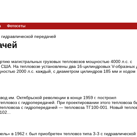
а
Фотосеты
 гидравлической передачей
ачей
ртию магистральных грузовых тепловозов мощностью 4000 л.с. с
 США. На тепловозе установлены два 16-цилиндровых V-образных 
остью 2000 л.с. каждый, с диаметром цилиндров 185 мм и ходом
вод им. Октябрьской революции в конце 1959 г. построил
епловоз с гидропередачей. При проектировании этого тепловоза б
тепловоза с гидропередачей — тепловоза ТГ100-001. Новый теплов
02...
ь» в 1962 г. был приобретен тепловоз типа 3-3 с гидравлической