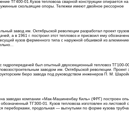
ение ТГ400-01.Кузов тепловоза сварной конструкции опирается на
ружинные скользящие опоры. Тележки имеют двойное рессорное
тельный завод им. Октябрьской революции разработал проект грузов
чей, а в 1961 г. построил этот тепловоз и присвоил ему обозначен
несущий кузов ферменного типа с наружной обшивкой из алюминие
льно...
с гидропередачей был опытный двухсекционный тепловоз ТГ100-0
пловозостроительным заводом им. Октябрьской революции. Проект 
трукторским бюро завода под руководством инженеров П. М. Шаройк
 г на заводах компании «Мак-Машиненбау Киль» (ФРГ) построен оп
 обозначенный ТГ300-01. Кузов тепловоза изготовлен из листовой с
ся переборками, продольная — выгнутыми по форме кузова трубч