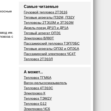
Самые читаемые
ехосные
Грузовой тепловоз 2ТЭ116
Тяговые агрегаты ПЭ2М, ПЭ2У
Тепловозы 2ТЭ10М и ЗТЭ10М
Дизель-поезд ДР1П и ДР1А
авод им.
Тяговый агрегат ОПЭ1
ловоза с
Электровоз ВЛ80Т
Пассажирский тепловоз ТЭП70БС
Тяговые агрегаты ОПЭ2 и ОПЭ1А
Пассажирский электровоз ЧС4Т
Тепловоз 2ТЭ10Л
А может...
Тепловоз ТГМ6А
Вагон-рельсосмазыватель
Тепловоз 4ТЭ10С
Электровоз К
Тепловоз ТЭМ2У
Тепловоз G12
Электровоз ЧС6