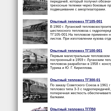
передачей, который получил обознач
трехосные тележки через боковые п
подвешивание с амортизаторами.
Опытный тепловоз ТГ105-001
В 1960 г. Луганский тепловозострои
шестиосного тепловоза с гидропереда
ТГ105-001.На тепловозе применен 
листов. При изготовлении кузова отде
Опытный тепловоз ТГ100-001
Первым магистральным тепловозом 
построенный в 1959 г. Луганским те
тепловоза разработан в 1958 г. конс
Турика и Ю. Г. Кириллова.
Опытный тепловоз ТГ300-01
По заказу Советского Союза в 1961
тепловоз типа 3-3 с гидропередачей,
поперечная жесткость обеспечивает
балками.
Опытный тепловоз ТГП50