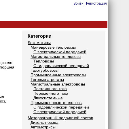
Войти
|
Регистрация
Категории
Локомотивы
Маневровые тепловозы
С электрической передачей
Магистральные тепловозы
Тепловозы
дизеля
С гидравлической передачей
 поршня
Газотурбовозы
Промышленные электровозы
Тяговые агрегаты
Магистральные электровозы
Постоянного тока
Переменного тока
ыл
Двухсистемные
оз,
Промышленные тепловозы
С гидравлической передачей
С электрической передачей
Моторвагонный подвижной состав
Дизель-поезда
Автомотрисы