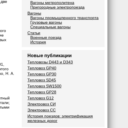
 две
Вагоны метрополитена
Пригородные электропоезда
Вагоны
Вагоны промышленного транспорта
Грузовые вагоны
Специальные вагоны
ого
Статьи
ие
Военные поезда
вых
История
Новые публикации
Тепловозы D443 и D343
01,
Тепловоз GP40
этого
о, Н. А.
Тепловоз GP30
Тепловоз SD45
Тепловоз SW1500
Тепловоз GP28
Тепловоз G12
ытный
тали;
Электровоз СИ
атыми
Электровоз СС
История поездов: электрификация
железных дорог