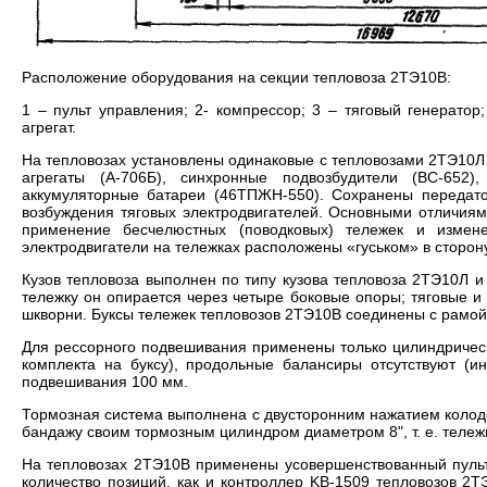
Расположение оборудования на секции тепловоза 2ТЭ10В:
1 – пульт управления; 2- компрессор; 3 – тяговый генератор
агрегат.
На тепловозах установлены одинаковые с тепловозами 2ТЭ10Л 
агрегаты (А-706Б), синхронные подвозбудители (ВС-652),
аккумуляторные батареи (46ТПЖН-550). Сохранены передаточ
возбуждения тяговых электродвигателей. Основными отличия
применение бесчелюстных (поводковых) тележек и измене
электродвигатели на тележках расположены «гуськом» в сторон
Кузов тепловоза выполнен по типу кузова тепловоза 2ТЭ10Л
тележку он опирается через четыре боковые опоры; тяговые и
шкворни. Буксы тележек тепловозов 2ТЭ10В соединены с рамо
Для рессорного подвешивания применены только цилиндрическ
комплекта на буксу), продольные балансиры отсутствуют (и
подвешивания 100 мм.
Тормозная система выполнена с двусторонним нажатием колодо
бандажу своим тормозным цилиндром диаметром 8", т. е. тележ
На тепловозах 2ТЭ10В применены усовершенствованный пульт
количество позиций, как и контроллер KB-1509 тепловозов 2