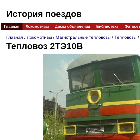
История поездов
Главная
Локомотивы
Доска объявлений
Библиотека
Фотосе
Главная
/
Локомотивы
/
Магистральные тепловозы
/
Тепловозы
/
Тепловоз 2ТЭ10В