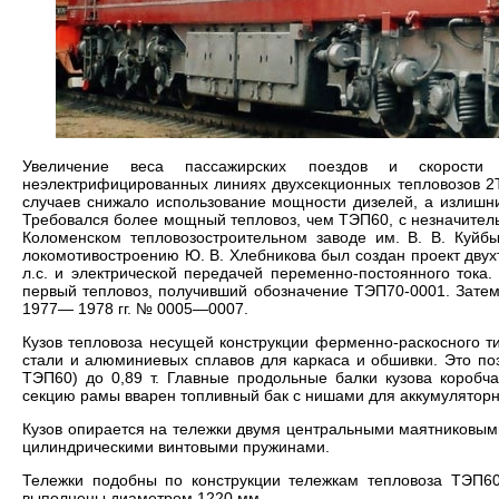
Увеличение веса пассажирских поездов и скорости
неэлектрифицированных линиях двухсекционных тепловозов 2
случаев снижало использование мощности дизелей, а излишн
Требовался более мощный тепловоз, чем ТЭП60, с незначител
Коломенском тепловозостроительном заводе им. В. В. Куйбы
локомотивостроению Ю. В. Хлебникова был создан проект дву
л.с. и электрической передачей переменно-постоянного тока.
первый тепловоз, получивший обозначение ТЭП70-0001. Зате
1977— 1978 гг. № 0005—0007.
Кузов тепловоза несущей конструкции ферменно-раскосного т
стали и алюминиевых сплавов для каркаса и обшивки. Это поз
ТЭП60) до 0,89 т. Главные продольные балки кузова коробч
секцию рамы вварен топливный бак с нишами для аккумуляторн
Кузов опирается на тележки двумя центральными маятниковы
цилиндрическими винтовыми пружинами.
Тележки подобны по конструкции тележкам тепловоза ТЭП60
выполнены диаметром 1220 мм.