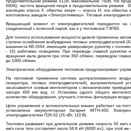
продолжительном режиме 512В, максимальное 750В, ток прод
600А), частота вращения якоря в продолжительном режиме . 
изоляцию класса F, обмотка якоря — класса Н; эта обмотка 
изготовлены заводом «Электротяжмаш». Тяговые электродвигат
Вращающий момент от электродвигателей передается на о
соединенный с колесной парой, как и у тепловозов ТЭП60.
Для полного использования мощности дизеля применены автома
ступени ослабления возбуждения тяговых электродвигателей (
машиниста КВ-1554, имеющим реверсивную рукоятку с положени
- 15) рабочими позициями. При переводе главной рукоятки н
вращения вала дизеля при этом 350 об/мин; переводом главно
до 1000 об/мин.
Электрическое оборудование тепловоза предусматривает управ
На тепловозе применена система централизованного возду
генератора, тяговых электродвигателей), выпрямительной у
засасывается осевым вентилятором с механическим приводом 
напоре 450 мм вод. ст. Установка одного общего вентилят
количество оборудования, улучшить степень фильтрации воздух
Цепи управления и вспомогательных машин работают на пос
установлена аккумуляторная батарея 48ТН-450. Компре
электродвигателем П2К-02 (25 кВт, 110 В).
Тепловоз развивает при длительном режиме скорость 50 км/ч и
км/ч сила тяги составляет около 58,8 кН (6000 кгс); при этой