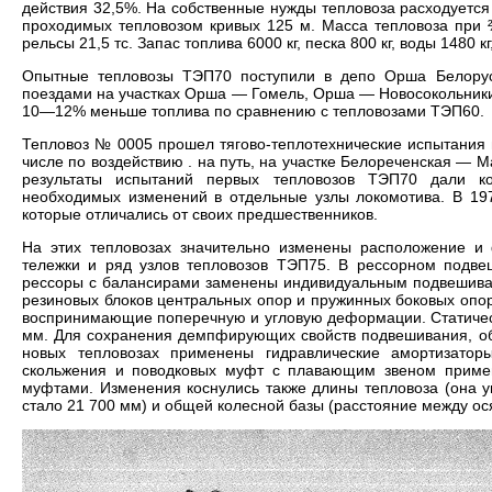
действия 32,5%. На собственные нужды тепловоза расходует
проходимых тепловозом кривых 125 м. Масса тепловоза при ⅔
рельсы 21,5 тс. Запас топлива 6000 кг, песка 800 кг, воды 1480 кг
Опытные тепловозы ТЭП70 поступили в депо Орша Белорусс
поездами на участках Орша — Гомель, Орша — Новосокольники
10—12% меньше топлива по сравнению с тепловозами ТЭП60.
Тепловоз № 0005 прошел тягово-теплотехнические испытания
числе по воздействию . на путь, на участке Белореченская — 
результаты испытаний первых тепловозов ТЭП70 дали ко
необходимых изменений в отдельные узлы локомотива. В 197
которые отличались от своих предшественников.
На этих тепловозах значительно изменены расположение и
тележки и ряд узлов тепловозов ТЭП75. В рессорном подве
рессоры с балансирами заменены индивидуальным подвешиван
резиновых блоков центральных опор и пружинных боковых опо
воспринимающие поперечную и угловую деформации. Статическ
мм. Для сохранения демпфирующих свойств подвешивания, об
новых тепловозах применены гидравлические амортизатор
скольжения и поводковых муфт с плавающим звеном приме
муфтами. Изменения коснулись также длины тепловоза (она у
стало 21 700 мм) и общей колесной базы (расстояние между ос