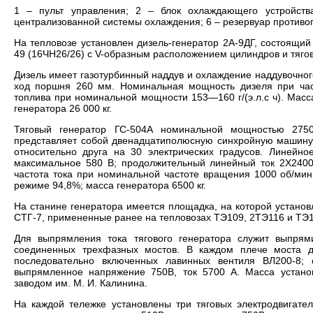
1 – пульт управления; 2 – блок охлаждающего устройств
централизованной системы охлаждения; 6 – резервуар противоп
На тепловозе установлен дизель-генератор 2А-9ДГ, состоящий
49 (16ЧН26/26) с V-образным расположением цилиндров и тягов
Дизель имеет газотурбинный наддув и охлаждение наддувочног
ход поршня 260 мм. Номинальная мощность дизеля при час
топлива при номинальной мощности 153—160 г/(э.л.с ч). Масса
генератора 26 000 кг.
Тяговый генератор ГС-504А номинальной мощностью 2750
представляет собой двенадцатиполюсную синхройную машину 
относительно друга на 30 электрических градусов. Линейн
максимальное 580 В; продолжительный линейный ток 2X240
частота тока при номинальной частоте вращения 1000 об/ми
режиме 94,8%; масса генератора 6500 кг.
На станине генератора имеется площадка, на которой установ
СТГ-7, примененные ранее на тепловозах ТЭ109, 2ТЭ116 и ТЭ11
Для выпрямления тока тягового генератора служит выпрям
соединенных трехфазных мостов. В каждом плече моста д
последовательно включенных лавинных вентиля ВЛ200-8; 
выпрямленное напряжение 750В, ток 5700 А. Масса установ
заводом им. М. И. Калинина.
На каждой тележке установлены три тяговых электродвигат