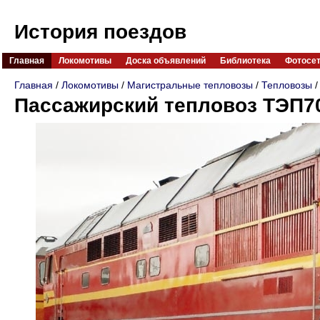
История поездов
Главная
Локомотивы
Доска объявлений
Библиотека
Фотосе
Главная
/
Локомотивы
/
Магистральные тепловозы
/
Тепловозы
/
Пассажирский тепловоз ТЭП7