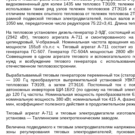
видоизмененный для колеи 1435 мм тепловоз ТЭ109; тележки 
использован также ряд узлов тележек тепловозов 2ТЭ116 и 
отличием тележек опытного тепловоза от тележек тепловоза 2
рамной подвеской тяговых электродвигателей, полых валов 
1050 мм, передаточное число редукторов 75:22=3,41. Длина теп
На тепловозе установлен дизель-генератор 2-9ДГ, состоящий и
(2942 кВт), тягового агрегата А-711 и смонтированного на
цилиндровый, V-образный. Номинальная частота вращения ко
мощности 155±8 г/э.л.с ч. Тяговый агрегат А-711 состоит из
генератора ГС-507. Генератор ГС-504А мощностью 2800 кВт 
Совмещение в одном агрегате тягового и вспомогательного г
нужд и возбуждение тягового генератора с использован
отечественном тепловозостроении.
Вырабатываемый тяговым генератором переменный ток (статорн
— 100 Гц преобразуется выпрямительной установкой УВКТ
тепловозах ТЭ109, а затем 2ТЭ116. Постоянный ток с п
автономных инверторов ЩИ-1БУ2 (по одному на тяговый элект
до 120 Гц частоты. Номинальная мощность преобразователя 6
номинальную мощность 380 кВт, номинальный ток 415 А, фазно
мин, коэффициент полезного действия в продолжительном режи
Тяговый агрегат А-711 и тяговые электродвигатели изгото
установка — Таллиннским электротехническим заводом.
Величина подводимого к тяговым электродвигателям напряжени
зоны регулирования тяговых электродвигателей; пусков