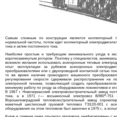
Самым сложным по конструкции является коллекторный т
нормальной частоты, потом идет коллекторный электродвигате
тока и затем постоянного тока.
Наиболее простым и требующим минимального ухода в эксп
короткозамкнутым ротором. Поэтому у специалистов, занимающ
возникло желание использовать асинхронные тяговые электрод
опыт эксплуатации за рубежом асинхронных электродви
преобразователями или с двухпроводной контактной сетью пока
то же время наличие громоздкого машинного преобразоват
регулирования скорости сдерживали распространение на ло
электронной техники, позволяющей создать преобразователи
минимуму работу по уходу за оборудованием локомотивов и ег
В 1967 г. Новочеркасский электровозостроительный завод по
А
тока, а в 1971 г.— восьмиосный электровоз ВЛ80
-751 
Ворошиловградский тепловозостроительный завод спроекти
макетный шестиосный грузовой тепловоз ТЭ120-001 с аси
оборудования на этом тепловозе был закончен в 1975 г., а испы
Кузов и главная рама опытного тепловоза унифицированы с к