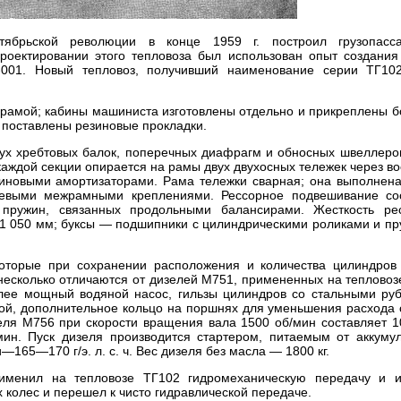
ктябрьской революции в конце 1959 г. построил грузопасса
роектировании этого тепловоза был использован опыт создания
-001. Новый тепловоз, получивший наименование серии ТГ10
 рамой; кабины машиниста изготовлены отдельно и прикреплены б
я поставлены резиновые прокладки.
двух хребтовых балок, поперечных диафрагм и обносных швеллеро
аждой секции опирается на рамы двух двухосных тележек через во
зиновыми амортизаторами. Рама тележки сварная; она выполнена
невыми межрамными креплениями. Рессорное подвешивание со
 пружин, связанных продольными балансирами. Жесткость ре
1 050 мм; буксы — подшипники с цилиндрическими роликами и п
оторые при сохранении расположения и количества цилиндров 
 несколько отличаются от дизелей М751, примененных на тепловоз
олее мощный водяной насос, гильзы цилиндров со стальными ру
ой, дополнительное кольцо на поршнях для уменьшения расхода 
ля М756 при скорости вращения вала 1500 об/мин составляет 10
ин. Пуск дизеля производится стартером, питаемым от аккуму
65—170 г/э. л. с. ч. Вес дизеля без масла — 1800 кг.
именил на тепловозе ТГ102 гидромеханическую передачу и и
 колес и перешел к чисто гидравлической передаче.