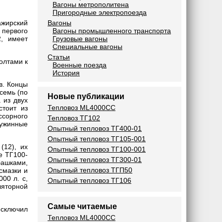
Вагоны метрополитена
Пригородные электропоезда
Вагоны
жирский
Вагоны промышленного транспорта
 первого
Грузовые вагоны
2, имеет
Специальные вагоны
Статьи
олтами к
Военные поезда
История
в. Концы
семь (по
Новые публикации
 из двух
Тепловоз ML4000CC
стоит из
ссорного
Тепловоз ТГ102
ружинные
Опытный тепловоз ТГ400-01
Опытный тепловоз ТГ105-001
(12), их
Опытный тепловоз ТГ100-001
е ТГ100-
Опытный тепловоз ТГ300-01
башками,
Опытный тепловоз ТГП50
смазки и
00 л. с,
Опытный тепловоз ТГ106
ляторной
Самые читаемые
сключил
Тепловоз ML4000CC