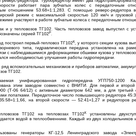
 и реверс-редуктора. Турборедуктор имеет два гидротрансформато
скорости работает пара зубчатых колес с передаточным отн
чным отношением 53:68=1:1,283. С помощью реверс-редуктора 
ирский режим с максимальной скоростью 120 км/ч и грузовой
режиме участвуют в работе зубчатые колеса с передаточным отнош
к и у тепловозов ТГ102. Часть тепловозов завод выпустил с ус
Р
обозначены серией ТГ102
.
К
вод построил первый-тепловоз ТГ102
, у которого секции кузова в
ворневого типа, гидравлическая передача установлена на раме
вязи с наблюдавшимися деформациями обшивки кузова у тепловозо
вался необходимостью улучшения работы гидропередачи.
, ряд вспомогательных механизмов и приборов автоматики, аккуму
озов ТГ102.
емая унифицированная гидропередача УГП750-1200 Кал
рована этим заводом совместно с ВНИТИ. Для первой и второй
00 (Т-06 64/12) с активным диаметром 642 мм, а для третьей 
ми лопатками. Передаточное число повышающего редуктора 45:3
35:58=1:1,66, на второй скорости — 52:41=1,27 и редукторов р
К
епловозов ТГ102 на тепловозах ТГ102
установлены двухступ
дается водой в теплообменнике. Каждый из двух холодильников 
ьзованы генераторы КГ-12,5 Ленинградского завода «Электр