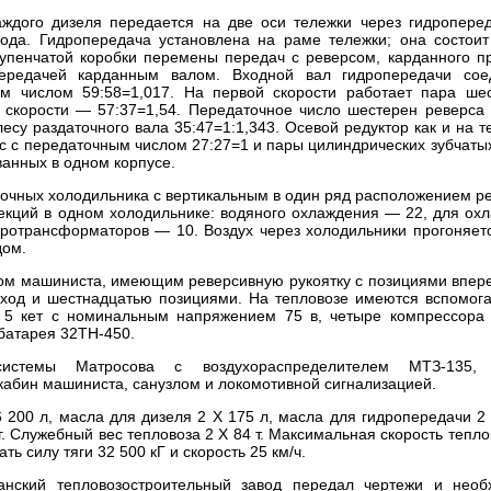
ждого дизеля передается на две оси тележки через гидропере
вода. Гидропередача установлена на раме тележки; она состоит
упенчатой коробки перемены передач с реверсом, карданного п
передачей карданным валом. Входной вал гидропередачи сое
м числом 59:58=1,017. На первой скорости работает пара ше
 скорости — 57:37=1,54. Передаточное число шестерен реверса 
есу раздаточного вала 35:47=1:1,343. Осевой редуктор как и на т
ес с передаточным числом 27:27=1 и пары цилиндрических зубчатых
анных в одном корпусе.
олочных холодильника с вертикальным в один ряд расположением р
екций в одном холодильнике: водяного охлаждения — 22, для ох
ротрансформаторов — 10. Воздух через холодильники прогоняет
дом.
ом машиниста, имеющим реверсивную рукоятку с позициями впере
 ход и шестнадцатью позициями. На тепловозе имеются вспомог
 5 кет с номинальным напряжением 75 в, четыре компрессора 
батарея 32ТН-450.
истемы Матросова с воздухораспределителем МТЗ-135, 
абин машиниста, санузлом и локомотивной сигнализацией.
 200 л, масла для дизеля 2 X 175 л, масла для гидропередачи 2 
г. Служебный вес тепловоза 2 X 84 т. Максимальная скорость тепло
ь силу тяги 32 500 кГ и скорость 25 км/ч.
анский тепловозостроительный завод передал чертежи и нео