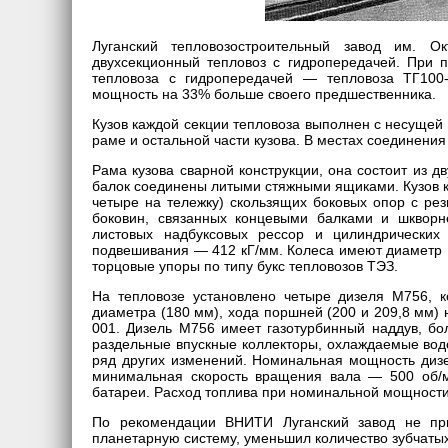
Луганский тепловозостроительный завод им. О
двухсекционный тепловоз с гидропередачей. При п
тепловоза с гидропередачей — тепловоза ТГ100
мощность на 33% больше своего предшественника.
Кузов каждой секции тепловоза выполнен с несущей
раме и остальной части кузова. В местах соединени
Рама кузова сварной конструкции, она состоит из 
балок соединены литыми стяжными ящиками. Кузов к
четыре на тележку) скользящих боковых опор с ре
боковин, связанных концевыми балками и шквор
листовых надбуксовых рессор и цилиндрических
подвешивания — 412 кГ/мм. Колеса имеют диаметр 
торцовые упоры по типу букс тепловозов ТЭЗ.
На тепловозе установлено четыре дизеля М756, к
диаметра (180 мм), хода поршней (200 и 209,8 мм)
001. Дизель М756 имеет газотурбинный наддув, б
раздельные впускные коллекторы, охлаждаемые вод
ряд других изменений. Номинальная мощность дизе
минимальная скорость вращения вала — 500 об/м
батареи. Расход топлива при номинальной мощности—1
По рекомендации ВНИТИ Луганский завод не пр
планетарную систему, уменьшил количество зубчатых