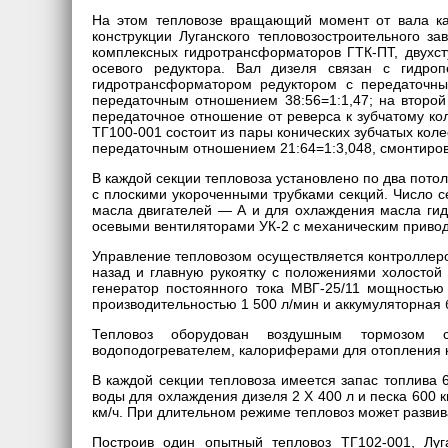
На этом тепловозе вращающий момент от вала ка
конструкции Луганского тепловозостроительного за
комплексных гидротрансформаторов ГТК-ПТ, двухст
осевого редуктора. Вал дизеля связан с гидро
гидротрансформатором редуктором с передаточны
передаточным отношением 38:56=1:1,47; на второй
передаточное отношение от реверса к зубчатому кол
ТГ100-001 состоит из пары конических зубчатых кол
передаточным отношением 21:64=1:3,048, смонтиров
В каждой секции тепловоза установлено по два пот
с плоскими укороченными трубками секций. Число с
масла двигателей — А и для охлаждения масла гид
осевыми вентиляторами УК-2 с механическим приво
Управление тепловозом осуществляется контроллер
назад и главную рукоятку с положениями холостой
генератор постоянного тока МВГ-25/11 мощностью
производительностью 1 500 л/мин и аккумуляторная 
Тепловоз оборудован воздушным тормозом с
водоподогревателем, калориферами для отопления к
В каждой секции тепловоза имеется запас топлива 6
воды для охлаждения дизеля 2 X 400 л и песка 600 к
км/ч. При длительном режиме тепловоз может развиват
Построив один опытный тепловоз ТГ102-001, Луг