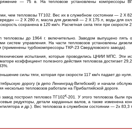
пряжение — 75 в. На тепловозе установлены компрессоры В
ми, чем тепловозы ТГ102. Вес их в служебном состоянии — 2 X 82 
передач — 2 X 280 л, масла для дизелей — 2 X 175 л, воды для ох
 скорость сохранена в 120 км/ч. Расчетная сила тяги при скорости 
л тепловозы до 1964 г. включительно. Заводом выпущено пять 
ми систем управления. На части тепловозов установлены дизел
 (применены турбокомпрессоры ТКР-23 Свердловского завода).
отехнические испытания, которые проводились ЦНИИ МПС. Эти и
рматоре коэффициент полезного действия тепловоза достигает 29,2
33%.
ньшение силы тяги, которая при скорости 117 км/ч падает до нуля.
тябрьскую дорогу (в депо Ленинград-Витебский) и начали обслужи
мя несколько тепловозов работали на Прибалтийской дороге.
К
й завод построил тепловоз ТГ102
-201. У этого тепловоза были п
евые редукторы, детали карданных валов, а также изменена кон
тилятора и др.). Вес тепловоза в служебном состоянии — 2х 83,3 т