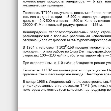
номинальная мощность генератора — 5 кет, на
механическим приводом.
Тепловозы ТГ102к получились несколько более легки
топлива в одной секции — 5 900 л, масла для гидро
дизеля — 2 X 500 л и песка — 800 кг. Конструктивная
29000 кГ. Минимальный радиус кривых — 125 м.
Ленинградский тепловозостроительный завод строи
разновидностей с восемью различными исполнения
отличающиеся от дизелей М756 турбокомпрессорами
К
В 1964 г. тепловоз ТГ102
-158 прошел тягово-тепл
показали, что при работе на 1-ми 2-м гидротрансфо
скоростях 100—11О км/ч и работе на гидромуфте — 
При скоростях выше 110 км/ч наблюдается резкое уме
Тепловозы ТГ102 поступили для эксплуатации на Ок
грузовые, так и пассажирские поезда. Некоторое вре
В конце 1965 г. Людиновский тепловозостроительны
унифицированные с тепловозами ТГМЗ (см. ниже) ос
некоторых элементов (оси колесных пар, редуктор вен