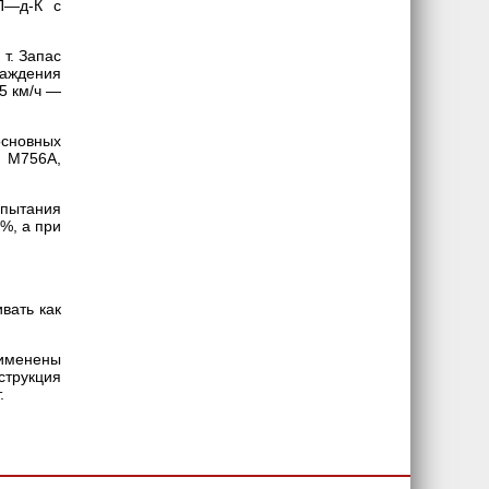
П—д-К с
т. Запас
лаждения
25 км/ч —
основных
и М756А,
спытания
%, а при
вать как
рименены
струкция
.