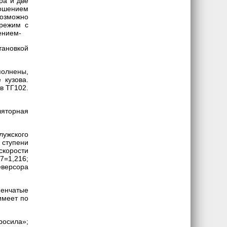
ра и две
ошением
возможно
 режим с
ением-
тановкой
ыполнены,
 кузова.
в ТГ102.
ляторная
ужского
 ступени
скорости
7=1,216;
еверсора
енчатые
имеет по
осила»;