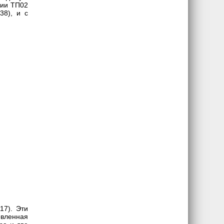
рии ТП02
38), и с
17). Эти
овленная