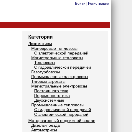
Войти
|
Регистрация
Категории
Локомотивы
Маневровые тепловозы
С электрической передачей
Магистральные тепловозы
Тепловозы
С гидравлической передачей
Газотурбовозы
Промышленные электровозы
Тяговые агрегаты
Магистральные электровозы
Постоянного тока
Переменного тока
Двухсистемные
Промышленные тепловозы
С гидравлической передачей
С электрической передачей
Моторвагонный подвижной состав
Дизель-поезда
Автомотрисы