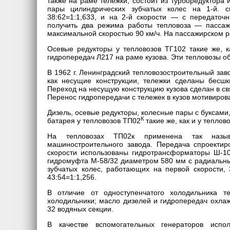
также на раме тележки, состоит из турборедуктора
пары цилиндрических зубчатых колес на 1-й. 
38:62=1:1,633, и на 2-й скорости — с передато
получить два режима работы тепловоза — пассаж
максимальной скоростью 90 км/ч. На пассажирском 
Осевые редукторы у тепловозов ТГ102 такие же, ка
гидропередач Л217 на раме кузова. Эти тепловозы 
В 1962 г. Ленинградский тепловозостроительный за
как несущие конструкции, тележки сделаны бесшк
Переход на несущую конструкцию кузова сделан в с
Перенос гидропередачи с тележек в кузов мотивиро
Дизель, осевые редукторы, колесные пары с буксами
К
батарея у тепловозов ТП02
такие же, как и у теплов
На тепловозах ТП02к применена так называ
машиностроительного завода. Передача спроекти
скорости использованы гидротрансформаторы Ш-10
гидромуфта М-58/32 диаметром 580 мм с радиальны
зубчатых колес, работающих на первой скорости, 
43:54=1:1,256.
В отличие от одноступенчатого холодильника т
холодильники; масло дизелей и гидропередач охлаж
32 водяных секции.
В качестве вспомогательных генераторов испол