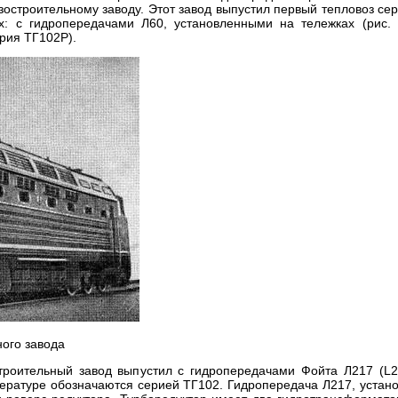
остроительному заводу. Этот завод выпустил первый тепловоз се
х: с гидропередачами Л60, установленными на тележках (рис. 
рия ТГ102Р).
ного завода
троительный завод выпустил с гидропередачами Фойта Л217 (L2
ературе обозначаются серией ТГ102. Гидропередача Л217, устан