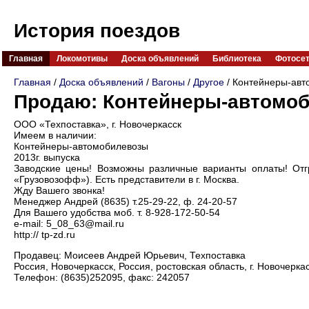
История поездов
Главная
Локомотивы
Доска объявлений
Библиотека
Фотосе
Главная
/
Доска объявлений
/
Вагоны
/
Другое
/ Контейнеры-авт
Продаю: Контейнеры-автомо
ООО «Техпоставка», г. Новочеркасск
Имеем в наличии:
Контейнеры-автомобилевозы
2013г. выпуска
Заводские цены! Возможны различные варианты оплаты! От
«Грузовозофф»). Есть представители в г. Москва.
Жду Вашего звонка!
Менеджер Андрей (8635) т.25-29-22, ф. 24-20-57
Для Вашего удобства моб. т. 8-928-172-50-54
e-mail: 5_08_63@mail.ru
http:// tp-zd.ru
Продавец: Моисеев Андрей Юрьевич, Техпоставка
Россия, Новочеркасск, Россия, ростовская область, г. Новочеркас
Телефон: (8635)252095, факс: 242057