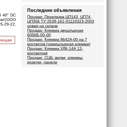
Последние объявления
 40" DC
Продаю: Прокладка ЦП143, ЦП74,
ом!(ООО
ЦП356 ТУ 2539-161-01124323-2003
5-29-22,
новая на складе
Продаю: Клемма двуштырная
6056Б-00-00
Продаю: Клемма 8642А-00 на 7
ующая
контактов (семиштырная клемма)
Продаю: Клемма УДК-14А 12-
контактная
Продаю: СЦБ: вилки, клеммы,
розетки, панели