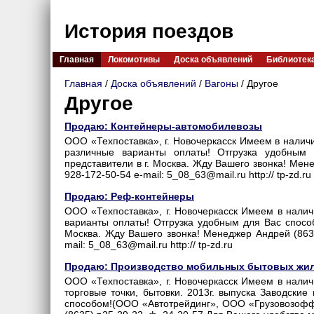
История поездов
Главная
Локомотивы
Доска объявлений
Библиотек
Главная
/
Доска объявлений
/
Вагоны
/ Другое
Другое
Продаю: Контейнеры-автомобилевозы
ООО «Техпоставка», г. Новочеркасск Имеем в налич
различные варианты оплаты! Отгрузка удобным
представители в г. Москва. Жду Вашего звонка! Мене
928-172-50-54 e-mail: 5_08_63@mail.ru http:// tp-zd.ru
Продаю: Реф-контейнеры
ООО «Техпоставка», г. Новочеркасск Имеем в налич
варианты оплаты! Отгрузка удобным для Вас спосо
Москва. Жду Вашего звонка! Менеджер Андрей (8635)
mail: 5_08_63@mail.ru http:// tp-zd.ru
Продаю: Производство мобильных бытовых жилы
ООО «Техпоставка», г. Новочеркасск Имеем в нали
торговые точки, бытовки. 2013г. выпуска Заводски
способом!(ООО «Автотрейдинг», ООО «Грузовозофф»)