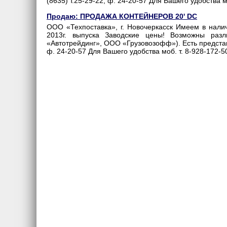
(8635) т.25-29-22, ф. 24-20-57 Для Вашего удобства моб
Продаю: ПРОДАЖА КОНТЕЙНЕРОВ 20' DC
ООО «Техпоставка», г. Новочеркасск Имеем в 
2013г. выпуска Заводские цены! Возможны раз
«Автотрейдинг», ООО «Грузовозофф»). Есть представи
ф. 24-20-57 Для Вашего удобства моб. т. 8-928-172-50-