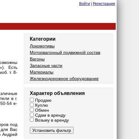
Войти
|
Регистрация
Категории
Локомотивы
Моторвагонный подвижной состав
Вагоны
Возможны
Запасные части
). Есть
Материалы
об. т. 8-
Железнодорожное оборудование
Характер объявления
азличные
ели в г.
Продаю
50-54 e-
Куплю
Обмен
Сдам в аренду
Возьму в аренду
еров под
 для Вас
р Андрей