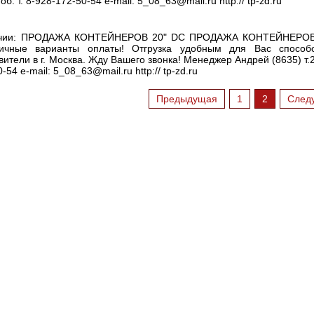
. т. 8-928-172-50-54 e-mail: 5_08_63@mail.ru http:// tp-zd.ru
наличии: ПРОДАЖА КОНТЕЙНЕРОВ 20" DC ПРОДАЖА КОНТЕЙНЕРОВ
личные варианты оплаты! Отгрузка удобным для Вас способ
тели в г. Москва. Жду Вашего звонка! Менеджер Андрей (8635) т.2
54 e-mail: 5_08_63@mail.ru http:// tp-zd.ru
Предыдущая
1
2
След