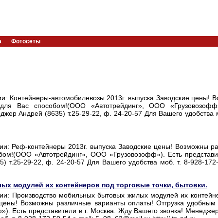
а
Фотосеты
ии: Контейнеры-автомобилевозы 2013г. выпуска Заводские цены! 
 для Вас способом!(ООО «Автотрейдинг», ООО «Грузовозофф»
джер Андрей (8635) т.25-29-22, ф. 24-20-57 Для Вашего удобства м
ии: Реф-контейнеры 2013г. выпуска Заводские цены! Возможны р
бом!(ООО «Автотрейдинг», ООО «Грузовозофф»). Есть представит
 т.25-29-22, ф. 24-20-57 Для Вашего удобства моб. т. 8-928-172-
х модулей их контейнеров под торговые точки, бытовки.
чии: Производство мобильных бытовых жилых модулей их контейн
е цены! Возможны различные варианты оплаты! Отгрузка удобным
. Есть представители в г. Москва. Жду Вашего звонка! Менедже