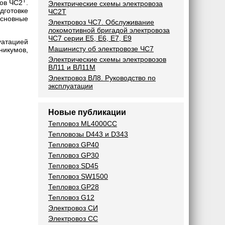
Т
зов ЧС2
.
Электрические схемы электровоза
дготовке
ЧС2Т
основные
Электровоз ЧС7. Обслуживание
локомотивной бригадой электровоза
ЧС7 серии Е5, Е6, Е7, Е9
уатацией
Машинисту об электровозе ЧС7
икумов,
Электрические cхемы электровозов
ВЛ11 и ВЛ11М
Электровоз ВЛ8. Руководство по
эксплуатации
Новые публикации
Тепловоз ML4000CC
Тепловозы D443 и D343
Тепловоз GP40
Тепловоз GP30
Тепловоз SD45
Тепловоз SW1500
Тепловоз GP28
Тепловоз G12
Электровоз СИ
Электровоз СС