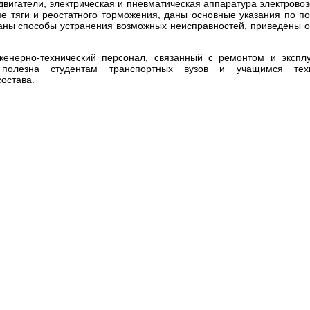
двигатели, электрическая и пневматическая аппаратура электрово
е тяги и реостатного торможения, даны основные указания по по
ваны способы устранения возможных неисправностей, приведены 
женерно-технический персонал, связанный с ремонтом и экспл
олезна студентам транспортных вузов и учащимся техн
остава.