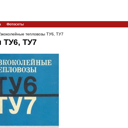
а
Фотосеты
Узкоколейные тепловозы ТУ6, ТУ7
 ТУ6, ТУ7