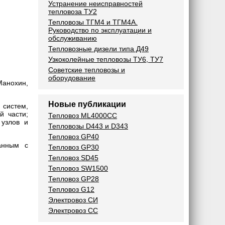
Устранение неисправностей
тепловоза ТУ2
Тепловозы ТГМ4 и ТГМ4А.
Руководство по эксплуатации и
обслуживанию
Тепловозные дизели типа Д49
Узкоколейные тепловозы ТУ6, ТУ7
Советские тепловозы и
оборудование
Манохин,
Новые публикации
 систем,
й части;
Тепловоз ML4000CC
 узлов и
Тепловозы D443 и D343
Тепловоз GP40
анным с
Тепловоз GP30
Тепловоз SD45
Тепловоз SW1500
Тепловоз GP28
Тепловоз G12
Электровоз СИ
Электровоз СС