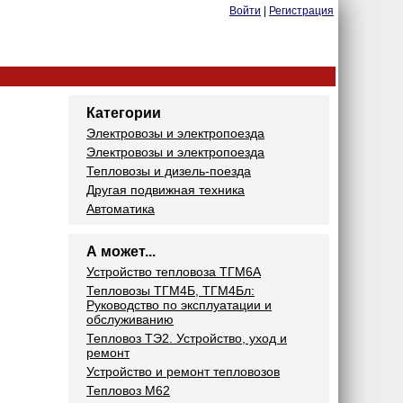
Войти
|
Регистрация
Категории
Электровозы и электропоезда
Электровозы и электропоезда
Тепловозы и дизель-поезда
Другая подвижная техника
Автоматика
А может...
Устройство тепловоза ТГМ6А
Тепловозы ТГМ4Б, ТГМ4Бл:
Руководство по эксплуатации и
обслуживанию
Тепловоз ТЭ2. Устройство, уход и
ремонт
Устройство и ремонт тепловозов
Тепловоз М62