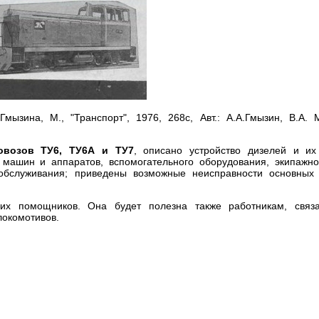
мызина, М., "Транспорт", 1976, 268с, Авт.: А.А.Гмызин, В.А. 
овозов ТУ6, ТУ6А и ТУ7
, описано устройство дизелей и их
 машин и аппаратов, вспомогательного оборудования, экипажно
обслуживания; приведены возможные неисправности основных
 их помощников. Она будет полезна также работникам, связ
локомотивов.