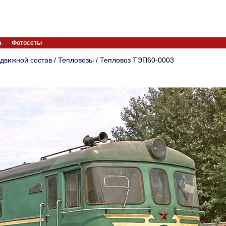
а
Фотосеты
движной состав
/
Тепловозы
/ Тепловоз ТЭП60-0003