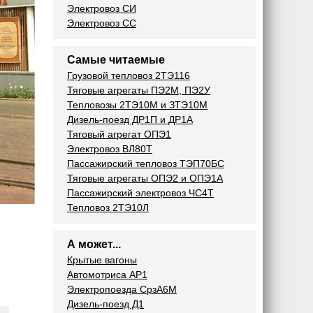
Электровоз СИ
Электровоз СС
Самые читаемые
Грузовой тепловоз 2ТЭ116
Тяговые агрегаты ПЭ2М, ПЭ2У
Тепловозы 2ТЭ10М и ЗТЭ10М
Дизель-поезд ДР1П и ДР1А
Тяговый агрегат ОПЭ1
Электровоз ВЛ80Т
Пассажирский тепловоз ТЭП70БС
Тяговые агрегаты ОПЭ2 и ОПЭ1А
Пассажирский электровоз ЧС4Т
Тепловоз 2ТЭ10Л
А может...
Крытые вагоны
Автомотриса AP1
Электропоезда СрзA6M
Дизель-поезд Д1