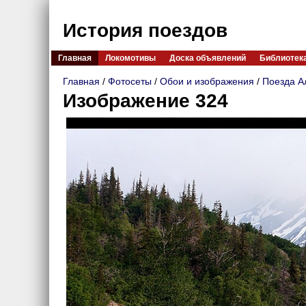
История поездов
Главная
Локомотивы
Доска объявлений
Библиотек
Главная
/
Фотосеты
/
Обои и изображения
/
Поезда А
Изображение 324