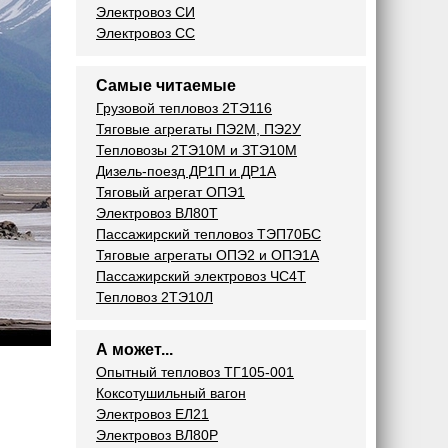
Электровоз СИ
Электровоз СС
Самые читаемые
Грузовой тепловоз 2ТЭ116
Тяговые агрегаты ПЭ2М, ПЭ2У
Тепловозы 2ТЭ10М и ЗТЭ10М
Дизель-поезд ДР1П и ДР1А
Тяговый агрегат ОПЭ1
Электровоз ВЛ80Т
Пассажирский тепловоз ТЭП70БС
Тяговые агрегаты ОПЭ2 и ОПЭ1А
Пассажирский электровоз ЧС4Т
Тепловоз 2ТЭ10Л
А может...
Опытный тепловоз ТГ105-001
Коксотушильный вагон
Электровоз ЕЛ21
Электровоз ВЛ80Р