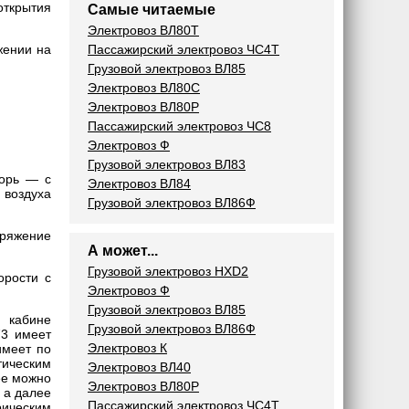
открытия
Самые читаемые
Электровоз ВЛ80Т
Пассажирский электровоз ЧС4Т
жении на
Грузовой электровоз ВЛ85
Электровоз ВЛ80С
Электровоз ВЛ80Р
Пассажирский электровоз ЧС8
Электровоз Ф
Грузовой электровоз ВЛ83
корь — с
Электровоз ВЛ84
 воздуха
Грузовой электровоз ВЛ86Ф
пряжение
А может...
Грузовой электровоз HXD2
орости с
Электровоз Ф
Грузовой электровоз ВЛ85
й кабине
Грузовой электровоз ВЛ86Ф
73 имеет
Электровоз К
имеет по
тическим
Электровоз ВЛ40
ее можно
Электровоз ВЛ80Р
 а далее
Пассажирский электровоз ЧС4Т
рическим