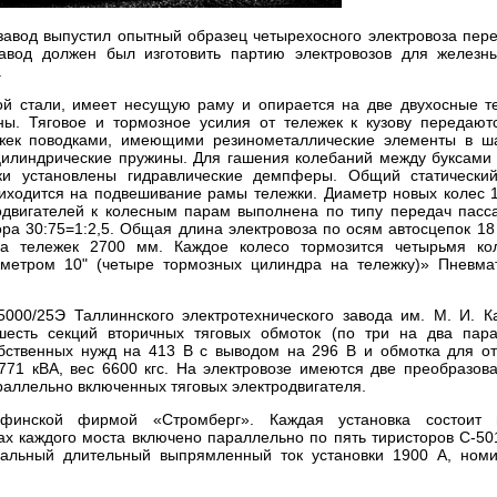
 завод выпустил опытный образец четырехосного электровоза пер
 завод должен был изготовить партию электровозов для железн
.
ой стали, имеет несущую раму и опирается на две двухосные т
. Тяговое и тормозное усилия от тележек к кузову передают
жек поводками, имеющими резинометаллические элементы в ш
 цилиндрические пружины. Для гашения колебаний между буксами
ки установлены гидравлические демпферы. Общий статически
иходится на подвешивание рамы тележки. Диаметр новых колес 
двигателей к колесным парам выполнена по типу передач пасс
ра 30:75=1:2,5. Общая длина электровоза по осям автосцепок 18
а тележек 2700 мм. Каждое колесо тормозится четырьмя кол
етром 10" (четыре тормозных цилиндра на тележку)» Пневма
000/25Э Таллиннского электротехнического завода им. М. И. К
есть секций вторичных тяговых обмоток (по три на два пар
обственных нужд на 413 В с выводом на 296 В и обмотка для о
71 кВА, вес 6600 кгс. На электровозе имеются две преобразов
араллельно включенных тяговых электродвигателя.
 финской фирмой «Стромберг». Каждая установка состоит 
х каждого моста включено параллельно по пять тиристоров С-501
альный длительный выпрямленный ток установки 1900 А, ном