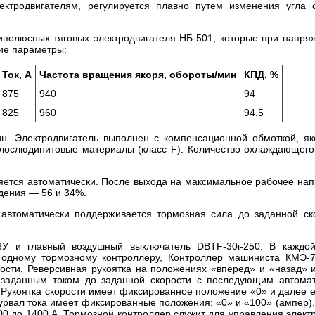
ектродвигателям, регулируется плавно путем изменения угла 
иполюсных тяговых электродвигателя НБ-501, которые при напря
ие параметры:
Ток, А
Частота вращения якоря, обороты/мин
КПД, %
875
940
94
825
960
94,5
н. Электродвигатель выполнен с компенсационной обмоткой, я
клослюдинитовые материалы (класс F). Количество охлаждающего
ляется автоматически. После выхода на максимальное рабочее на
дения — 56 и 34%.
 автоматически поддерживается тормозная сила до заданной ск
3У и главный воздушный выключатель DBTF-30i-250. В каждо
 одному тормозному контроллеру, Контроллер машиниста КМЭ-
орости. Реверсивная рукоятка на положениях «вперед» и «назад» 
с заданным током до заданной скорости с последующим автома
 Рукоятка скорости имеет фиксированное положение «0» и далее 
турвал тока имеет фиксированные положения: «0» и «100» (ампер),
00 до 1400 А. Тормозной контроллер служит для управления элект