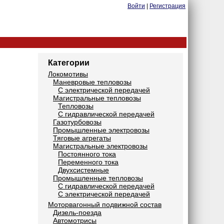
Войти
|
Регистрация
Категории
Локомотивы
Маневровые тепловозы
С электрической передачей
Магистральные тепловозы
Тепловозы
С гидравлической передачей
Газотурбовозы
Промышленные электровозы
Тяговые агрегаты
Магистральные электровозы
Постоянного тока
Переменного тока
Двухсистемные
Промышленные тепловозы
С гидравлической передачей
С электрической передачей
Моторвагонный подвижной состав
Дизель-поезда
Автомотрисы