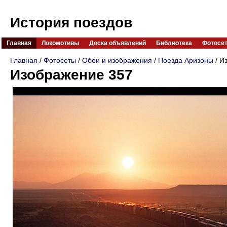
История поездов
Главная
Локомотивы
Доска объявлений
Библиотека
Фотосе
Главная
/
Фотосеты
/
Обои и изображения
/
Поезда Аризоны
/ И
Изображение 357