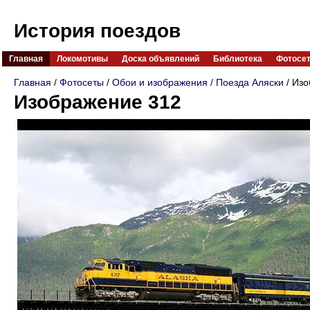
История поездов
Главная
Локомотивы
Доска объявлений
Библиотека
Фотосе
Главная
/
Фотосеты
/
Обои и изображения
/
Поезда Аляски
/ Изо
Изображение 312