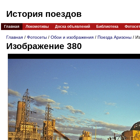
История поездов
Главная
Локомотивы
Доска объявлений
Библиотека
Фотосе
Главная
/
Фотосеты
/
Обои и изображения
/
Поезда Аризоны
/ И
Изображение 380