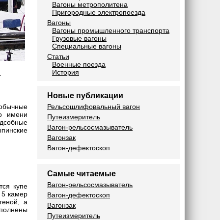
Вагоны метрополитена
Пригородные электропоезда
Вагоны
Вагоны промышленного транспорта
Грузовые вагоны
Специальные вагоны
Статьи
Военные поезда
История
.
Новые публикации
Рельсошлифовальный вагон
 обычные
по имени
Путеизмеритель
одсобные
Вагон-рельсосмазыватель
ыпинские
Вагонзак
Вагон-дефектоскоп
Самые читаемые
Вагон-рельсосмазыватель
тся купе
 5 камер
Вагон-дефектоскоп
теной, а
Вагонзак
полнены
Путеизмеритель