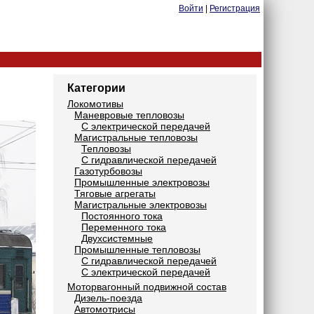
Войти
|
Регистрация
Категории
Локомотивы
Маневровые тепловозы
С электрической передачей
Магистральные тепловозы
Тепловозы
С гидравлической передачей
Газотурбовозы
Промышленные электровозы
Тяговые агрегаты
Магистральные электровозы
Постоянного тока
Переменного тока
Двухсистемные
Промышленные тепловозы
С гидравлической передачей
С электрической передачей
Моторвагонный подвижной состав
Дизель-поезда
Автомотрисы