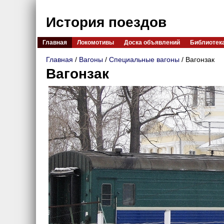
История поездов
Главная
Локомотивы
Доска объявлений
Библиотек
Главная
/
Вагоны
/
Специальные вагоны
/ Вагонзак
Вагонзак