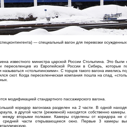
и спецконтингента) — специальный вагон для перевозки осужденных
емена известного министра царской России Столыпина. Это были
ки переселенцев из Европейской России в Сибирь, которые 
 называться «столыпинскими». С торцов такого вагона имелись п
ился скот. Когда переселенческая компания пошла на спад, «стол
ных.
тся модификацией стандартного пассажирского вагона.
большой коридор вагонзака разделен на 2 части. В одной находя
араула, в другой части (режимной) находятся собственно камеры.
 между вторыми полками. Камеры отделены от коридора не с
в средней части открывающееся окно. Первые 3 камеры вы
еталлическую.