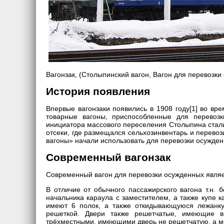
Вагонзак, (Столыпинский вагон, Вагон для перевозк
История появления
Впервые вагонзаки появились в 1908 году[1] во вр
товарные вагоны, приспособленные для перевоз
инициатора массового переселения Столыпина стали
отсеки, где размещался сельхозинвентарь и перевоз
вагоны» начали использовать для перевозки осужден
Современный вагонзак
Современный вагон для перевозки осужденных являе
В отличие от обычного пассажирского вагона т.н. 
начальника караула с заместителем, а также купе к
имеют 6 полок, а также откидывающуюся лежанку
решеткой. Двери также решетчатые, имеющие 
трёхместными, имеющими дверь не решетчатую, а м