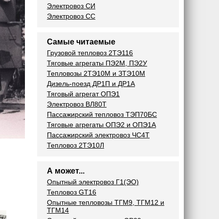
Электровоз СИ
Электровоз СС
Самые читаемые
Грузовой тепловоз 2ТЭ116
Тяговые агрегаты ПЭ2М, ПЭ2У
Тепловозы 2ТЭ10М и ЗТЭ10М
Дизель-поезд ДР1П и ДР1А
Тяговый агрегат ОПЭ1
Электровоз ВЛ80Т
Пассажирский тепловоз ТЭП70БС
Тяговые агрегаты ОПЭ2 и ОПЭ1А
Пассажирский электровоз ЧС4Т
Тепловоз 2ТЭ10Л
А может...
Опытный электровоз Г1(ЭО)
Тепловоз GT16
Опытные тепловозы ТГМ9, ТГМ12 и
TГM14