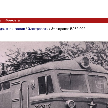
а
Фотосеты
движной состав
/
Электровозы
/ Электровоз ВЛ62-002