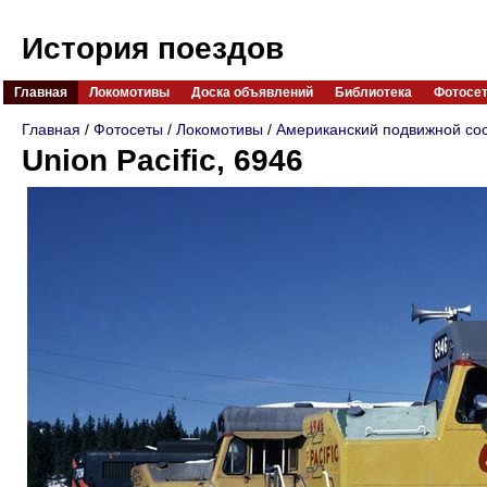
История поездов
Главная
Локомотивы
Доска объявлений
Библиотека
Фотосе
Главная
/
Фотосеты
/
Локомотивы
/
Американский подвижной со
Union Pacific, 6946