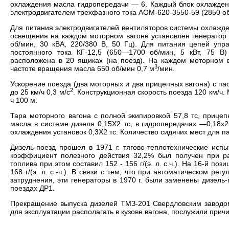
охлаждения масла гидропередачи — 6. Каждый блок охлажден
электродвигателем трехфазного тока АОМ-620-3550-59 (2850 об/
Для питания электродвигателей вентиляторов системы охлажд
освещения на каждом моторном вагоне установлен генератор 
об/мин, 30 кВА, 220/380 В, 50 Гц). Для питания цепей упр
постоянного тока КГ-12,5 (650—1700 об/мин, 5 кВт, 75 В
расположена в 20 ящиках (на поезд). На каждом моторном в
3
частоте вращения масла 650 об/мин 0,7 м
/мин.
Ускорение поезда (два моторных и два прицепных вагона) с па
2
до 25 км/ч 0,3 м/с
. Конструкционная скорость поезда 120 км/ч
ч 100 м.
Тара моторного вагона с полной экипировкой 57,8 тс, прицепн
масла в системе дизеля 0,15X2 тс, в гидропередачах —0,18x2
охлаждения установок 0,3X2 тс. Количество сидячих мест для 
Дизель-поезд прошел в 1971 г. тягово-теплотехнические и
коэффициент полезного действия 32,2% был получен при ра
топлива при этом составил 152 - 156 г/(э. л. с.ч.). На 16-й по
168 г/(э. л. с.-ч.). В связи с тем, что при автоматическом р
затруднения, эти генераторы в 1970 г. были заменены дизел
поездах ДР1.
Прекращение выпуска дизелей ТМЗ-201 Свердловским заводом
для эксплуатации располагать в кузове вагона, послужили причи