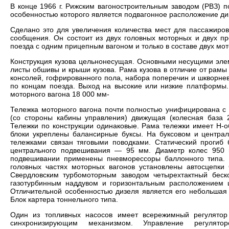
В конце 1966 г. Рижским вагоностроительным заводом (РВЗ) 
особенностью которого является подвагонное расположение ди
Сделано это для увеличения количества мест для пассажиров
сообщения. Он состоит из двух головных моторных и двух п
поезда с одним прицепным вагоном и только в составе двух мо
Конструкция кузова цельнонесущая. Основными несущими эле
листы обшивы и крыши кузова. Рама кузова в отличие от рамы 
консолей, гофрированного пола, набора поперечин и шкворне
по концам поезда. Выход на высокие или низкие платформы.
моторного вагона 18 000 мм-
Тележка моторного вагона почти полностью унифицирована с 
(со стороны кабины управления) движущая (колесная база 
Тележки по конструкции одинаковые. Рама тележки имеет Н-
блоки укреплены балансирные буксы. На буксовом и централ
тележками связан тяговыми поводками. Статический прогиб 
центрального подвешивания — 95 мм. Диаметр колес 950 
подвешивании применены пневморессоры баллонного типа. 
головных частях моторных вагонов установлены автосцепки
Свердловским турбомоторным заводом четырехтактный беск
газотурбинным наддувом и горизонтальным расположением 
Отличительной особенностью дизеля является его небольшая 
Блок картера тоннельного типа.
Один из топливных насосов имеет всережимный регулятор
синхронизирующим механизмом. Управление регулятор