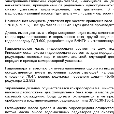
электропневматическим серводвигателем, имеющимся на ди
нагнетателями, приводимыми от радиальных одноступенчатых
смазки двигателя циркуляционная, под давлением. В
маслооткачивающий насосы (двигатель — с «сухим» картером)
Номинальная мощность двигателя при частоте вращения вала 1
170 г/(э. л. с. ч). Вес двигателя 3000 кгс. Пуск дизеля производ
Дизель имеет два вала отбора мощности: один выход коленчат
генераторы постоянного и переменного тока, другой соеди
гидропередачу ГДП-600, разработанную ВНИТИ и изготовленн
Гидравлическая часть гидропередачи состоит из двух ги
Кинематическая схема гидропередачи состоит из двух переда
редукторам колесных пар, и вспомогательной, служащей дл
передач и привода компрессорной установки.
Гидроаппараты включаются путем наполнения одного из них р
осуществляется путем включения соответствующей напр
отношение 78:47, реверс редуктора переднего хода— 45:4
редуктора 1:2,582.
Управление дизелем осуществляется контроллером машиниста
вагоном расположены два холодильных бака воды и масла ди
системой охлаждения. Вода дизеля охлаждается в четыре
оребрением воздушно-водяных радиаторах типа ЗИЛ-130-130-1
Охлаждение масла дизеля и масла гидропередачи осуществля
потока масла. Число водомасляных радиаторов для охлажд