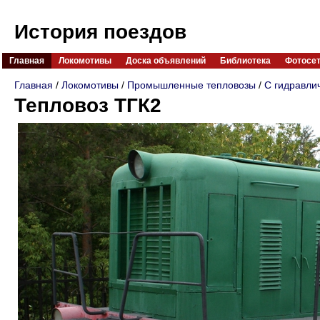
История поездов
Главная
Локомотивы
Доска объявлений
Библиотека
Фотосе
Главная
/
Локомотивы
/
Промышленные тепловозы
/
С гидравли
Тепловоз ТГК2