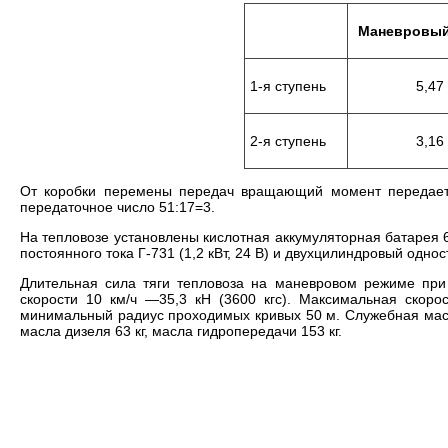
Маневровый
1-я ступень
5,47
2-я ступень
3,16
От коробки перемены передач вращающий момент передает
передаточное число 51:17=3.
На тепловозе установлены кислотная аккумуляторная батарея 6С
постоянного тока Г-731 (1,2 кВт, 24 В) и двухцилиндровый одно
Длительная сила тяги тепловоза на маневровом режиме при 
скорости 10 км/ч —35,3 кН (3600 кгс). Максимальная скор
минимальный радиус проходимых кривых 50 м. Служебная масса т
масла дизеля 63 кг, масла гидропередачи 153 кг.