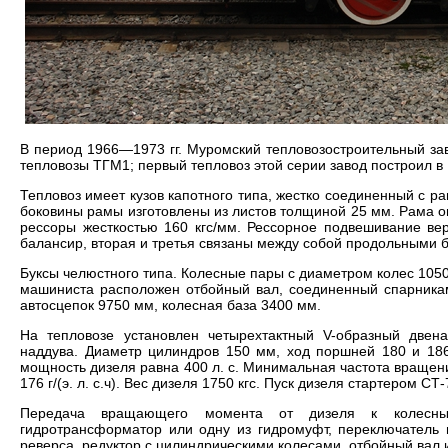
В период 1966—1973 гг. Муромский тепловозостроительный за
тепловозы ТГМ1; первый тепловоз этой серии завод построил в 1
Тепловоз имеет кузов капотного типа, жестко соединенный с р
боковины рамы изготовлены из листов толщиной 25 мм. Рама о
рессоры жесткостью 160 кгс/мм. Рессорное подвешивание ве
балансир, вторая и третья связаны между собой продольными 
Буксы челюстного типа. Колесные пары с диаметром колес 1050
машиниста расположен отбойный вал, соединенный спарника
автосцепок 9750 мм, колесная база 3400 мм.
На тепловозе установлен четырехтактный V-образный двена
наддува. Диаметр цилиндров 150 мм, ход поршней 180 и 18
мощность дизеля равна 400 л. с. Минимальная частота вращен
176 г/(э. л. с.ч). Вес дизеля 1750 кгс. Пуск дизеля стартером СТ-
Передача вращающего момента от дизеля к колесны
гидротрансформатор или одну из гидромуфт, переключатель 
реверса, редуктор с цилиндрическими колесами, отбойный вал 