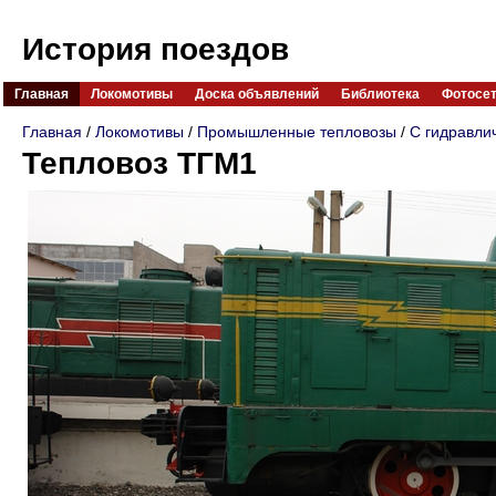
История поездов
Главная
Локомотивы
Доска объявлений
Библиотека
Фотосе
Главная
/
Локомотивы
/
Промышленные тепловозы
/
С гидравли
Тепловоз ТГМ1