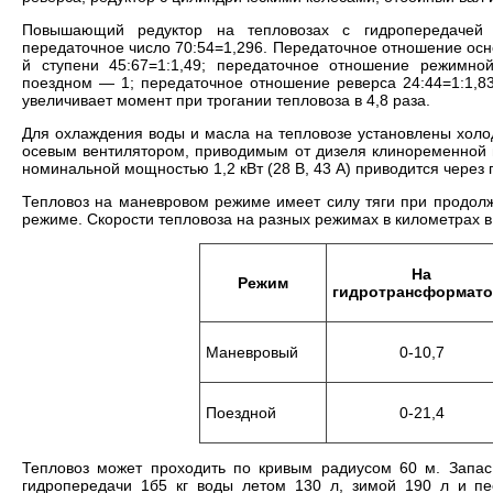
Повышающий редуктор на тепловозах с гидропередачей 
передаточное число 70:54=1,296. Передаточное отношение основ
й ступени 45:67=1:1,49; передаточное отношение режимной
поездном — 1; передаточное отношение реверса 24:44=1:1,8
увеличивает момент при трогании тепловоза в 4,8 раза.
Для охлаждения воды и масла на тепловозе установлены холо
осевым вентилятором, приводимым от дизеля клиноременной п
номинальной мощностью 1,2 кВт (28 В, 43 А) приводится через
Тепловоз на маневровом режиме имеет силу тяги при продолж
режиме. Скорости тепловоза на разных режимах в километрах 
На
Режим
гидротрансформато
Маневровый
0-10,7
Поездной
0-21,4
Тепловоз может проходить по кривым радиусом 60 м. Запас 
гидропередачи 1б5 кг воды летом 130 л, зимой 190 л и пес