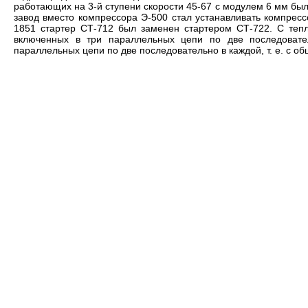
работающих на 3-й ступени скорости 45-67 с модулем 6 мм была
завод вместо компрессора Э-500 стал устанавливать компрес
1851 стартер СТ-712 был заменен стартером СТ-722. С теп
включенных в три параллельных цепи по две последовате
параллельных цепи по две последовательно в каждой, т. е. с об