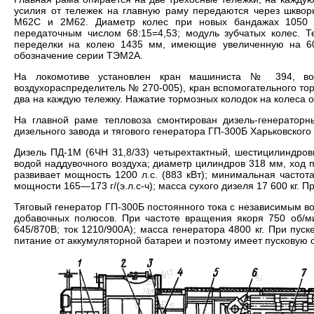
усилия от тележек на главную раму передаются через шквор
М62С и 2М62. Диаметр колес при новых бандажах 1050 м
передаточным числом 68:15=4,53; модуль зубчатых колес.
переделки на колею 1435 мм, имеющие увеличенную на 60
обозначение серии ТЭМ2А.
На локомотиве установлен кран машиниста № 394, воз
воздухораспределитель № 270-005), кран вспомогательного т
два на каждую тележку. Нажатие тормозных колодок на колеса 
На главной раме тепловоза смонтирован дизель-генераторн
дизельного завода и тягового генератора ГП-300Б Харьковского
Дизель ПД-1М (6ЧН 31,8/33) четырехтактный, шестицилиндро
водой наддувочного воздуха; диаметр цилиндров 318 мм, ход 
развивает мощность 1200 л.с. (883 кВт); минимальная часто
мощности 165—173 г/(э.л.с-ч); масса сухого дизеля 17 600 кг. 
Тяговый генератор ГП-300Б постоянного тока с независимым в
добавочных полюсов. При частоте вращения якоря 750 об/м
645/870В; ток 1210/900А); масса генератора 4800 кг. При пус
питание от аккумуляторной батареи и поэтому имеет пусковую 