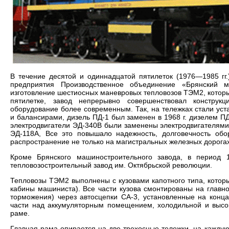
В течение десятой и одиннадцатой пятилеток (1976—1985 гг
предприятия Производственное объединение «Брянский 
изготовление шестиосных маневровых тепловозов ТЭМ2, которы
пятилетке, завод непрерывно совершенствовал конструк
оборудование более современным. Так, на тележках стали ус
и балансирами, дизель ПД-1 был заменен в 1968 г. дизелем П
электродвигатели ЭД-340В были заменены электродвигателями 
ЭД-118А, Все это повышало надежность, долговечность обо
распространение не только на магистральных железных дорога
Кроме Брянского машиностроительного завода, в период 
тепловозостроительный завод им. Октябрьской революции.
Тепловозы ТЭМ2 выполнены с кузовами капотного типа, котор
кабины машиниста). Все части кузова смонтированы на главн
торможения) через автосцепки СА-3, установленные на конц
части над аккумуляторным помещением, холодильной и высо
раме.
Главная рама опирается на две трехосные тележки, на каждую