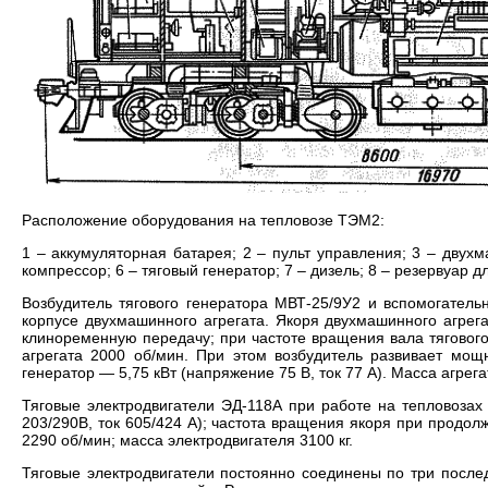
Расположение оборудования на тепловозе ТЭМ2:
1 – аккумуляторная батарея; 2 – пульт управления; 3 – двухм
компрессор; 6 – тяговый генератор; 7 – дизель; 8 – резервуар 
Возбудитель тягового генератора МВТ-25/9У2 и вспомогател
корпусе двухмашинного агрегата. Якоря двухмашинного агрега
клиноременную передачу; при частоте вращения вала тяговог
агрегата 2000 об/мин. При этом возбудитель развивает мощн
генератор — 5,75 кВт (напряжение 75 В, ток 77 А). Масса агрегат
Тяговые электродвигатели ЭД-118А при работе на тепловоза
203/290В, ток 605/424 А); частота вращения якоря при продо
2290 об/мин; масса электродвигателя 3100 кг.
Тяговые электродвигатели постоянно соединены по три послед