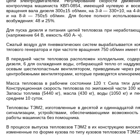
цепи электродвигателей. Регулирование скорости движен
контроллера машиниста КВП-0854, имеющей нулевую и восем
вращения вала дизеля 300±15 об/мин, на 3-й — 330+10, на 4-й
и на 8-й — 750±5 об/мин. Для более полного использован
возбуждения: 48 и 25%.
Для пуска дизеля и питания цепей тепловоза при неработающ
(напряжение 64 В, емкость 450 А- ч).
Сжатый воздух для пневматических систем вырабатывается ко
тягового генератора и при частоте вращения 750 об/мин имеет 
В передней части тепловоза расположен холодильник, сод
дизеля, 6 для охлаждения воды, отбирающей тепло от наддуво
осевым шестилопастным вентилятором, приводимым через ред
центробежными вентиляторами, которые приводятся клинореме
Масса тепловоза в рабочем состоянии 120 т. Сила тяги длит
Конструкционная скорость тепловоза по экипажной части 100 
Запасы топлива (5440 кг), масла (430 кг), воды (1050 кг) и п
среднем 10 суток.
Тепловозы ТЭМ2, изготовленные в десятой и одиннадцатой пя
сигнализации, устройствами, обеспечивающими возможность
работы машиниста без помощника.
В процессе выпуска тепловозов ТЭМ2 в их конструкцию вносили
измененные по форме кузова по типу кузовов тепловозов ТЭМ2