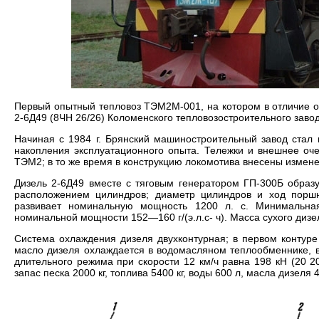
Первый опытный тепловоз ТЭМ2М-001, на котором в отличие о
2-6Д49 (8ЧН 26/26) Коломенского тепловозостроительного завод
Начиная с 1984 г. Брянский машиностроительный завод стал
накопления эксплуатационного опыта. Тележки и внешнее оч
ТЭМ2; в то же время в конструкцию локомотива внесены измен
Дизель 2-6Д49 вместе с тяговым генератором ГП-300Б образ
расположением цилиндров; диаметр цилиндров и ход порш
развивает номинальную мощность 1200 л. с. Минимальна
номинальной мощности 152—160 г/(э.л.с- ч). Масса сухого дизел
Система охлаждения дизеля двухконтурная; в первом контуре
масло дизеля охлаждается в водомасляном теплообменнике, вк
длительного режима при скорости 12 км/ч равна 198 кН (20 20
запас песка 2000 кг, топлива 5400 кг, воды 600 л, масла дизеля 4