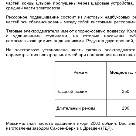
частей; концы штырей пропущены через шаровые устройства,
средней части электровоза.
Рессорное подвешивание состоит из листовых надбуксовых р
частей оси сбалансированы между собой листовыми рессорами,
Тяговые электродвигатели имеют опорно-осевую подвеску. Ко
с удлиненными ступицами, на которые насажены зуб
самосмазывающимися подшипниками. Редуктор двусторонний, ж
На электровозе установлено шесть тяговых электродвига
параметры этих электродвигателей при напряжении на вывода
Режим
Мощность, 
Часовой режим
350
Длительный режим
290
Максимальная частота вращения якоря 2000 об/мин. Вес элек
изготовлены заводом Саксен-Верк в г. Дрезден (ГДР).