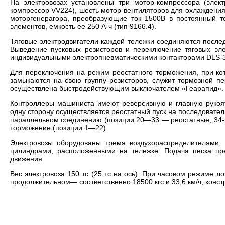
На электровозах установлены три мотор-компрессора (элек
компрессор VV224), шесть мотор-вентиляторов для охлаждения 
моторгенерагора, преобразующие ток 1500В в постоянный т
элементов, емкость ее 250 А-ч (тип 9166.4).
Тяговые электродвигатели каждой тележки соединяются после
Выведение пусковых резисторов и переключение тяговых эле
индивидуальными электропневматическими контакторами DLS-
Для переключения на режим реостатного торможения, при ко
замыкаются на свою группу резисторов, служит тормозной пе
осуществлена быстродействующим выключателем «Геарапид».
Контроллеры машиниста имеют реверсивную и главную рукоят
одну сторону осуществляется реостатный пуск на последовате
параллельном соединению (позиции 20—33 — реостатные, 34-я
торможение (позиции 1—22).
Электровозы оборудованы тремя воздухораспределителями;
цилиндрами, расположенными на тележке. Подача песка пр
движения.
Вес электровоза 150 тс (25 тс на ось). При часовом режиме лок
продолжительном— соответственно 18500 кгс и 33,6 км/ч; констр