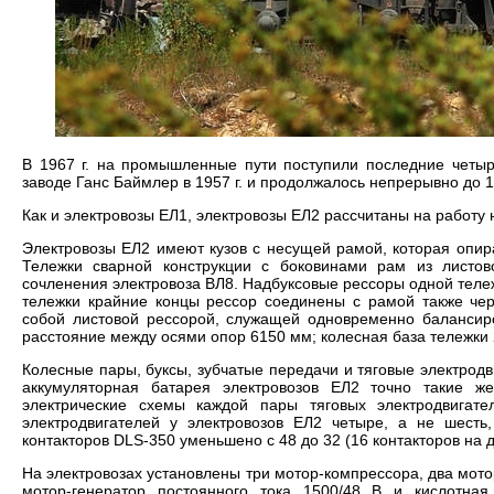
В 1967 г. на промышленные пути поступили последние четыр
заводе Ганс Баймлер в 1957 г. и продолжалось непрерывно до 1
Как и электровозы ЕЛ1, электровозы ЕЛ2 рассчитаны на работу
Электровозы ЕЛ2 имеют кузов с несущей рамой, которая опир
Тележки сварной конструкции с боковинами рам из листо
сочленения электровоза ВЛ8. Надбуксовые рессоры одной теле
тележки крайние концы рессор соединены с рамой также че
собой листовой рессорой, служащей одновременно балансир
расстояние между осями опор 6150 мм; колесная база тележки
Колесные пары, буксы, зубчатые передачи и тяговые электрод
аккумуляторная батарея электровозов ЕЛ2 точно такие ж
электрические схемы каждой пары тяговых электродвигате
электродвигателей у электровозов ЕЛ2 четыре, а не шесть,
контакторов DLS-350 уменьшено с 48 до 32 (16 контакторов на д
На электровозах установлены три мотор-компрессора, два мото
мотор-генератор постоянного тока 1500/48 В и кислотная