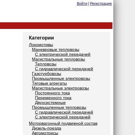
Войти
|
Регистрация
Категории
Локомотивы
Маневровые тепловозы
С электрической передачей
Магистральные тепловозы
Тепловозы
С гидравлической передачей
Газотурбовозы
Промышленные электровозы
Тяговые агрегаты
Магистральные электровозы
Постоянного тока
Переменного тока
Двухсистемные
Промышленные тепловозы
С гидравлической передачей
С электрической передачей
Моторвагонный подвижной состав
Дизель-поезда
Автомотрисы