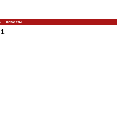
а
Фотосеты
61