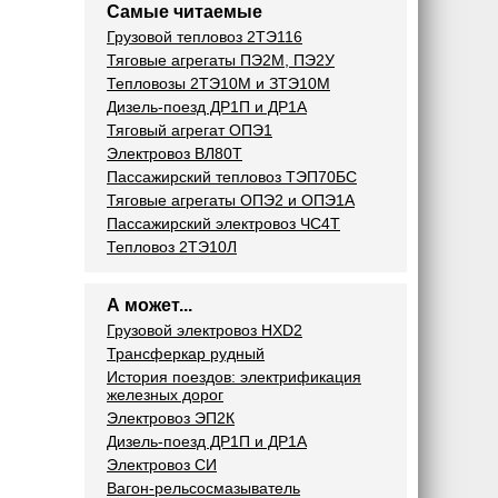
Самые читаемые
Грузовой тепловоз 2ТЭ116
Тяговые агрегаты ПЭ2М, ПЭ2У
Тепловозы 2ТЭ10М и ЗТЭ10М
Дизель-поезд ДР1П и ДР1А
Тяговый агрегат ОПЭ1
Электровоз ВЛ80Т
Пассажирский тепловоз ТЭП70БС
Тяговые агрегаты ОПЭ2 и ОПЭ1А
Пассажирский электровоз ЧС4Т
Тепловоз 2ТЭ10Л
А может...
Грузовой электровоз HXD2
Трансферкар рудный
История поездов: электрификация
железных дорог
Электровоз ЭП2К
Дизель-поезд ДР1П и ДР1А
Электровоз СИ
Вагон-рельсосмазыватель