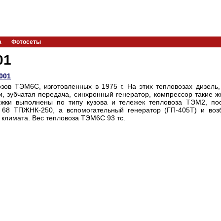
а
Фотосеты
01
001
зов ТЭМ6С, изготовленных в 1975 г. На этих тепловозах дизель,
и, зубчатая передача, синхронный генератор, компрессор такие же
ежки выполнены по типу кузова и тележек тепловоза ТЭМ2, по
 68 ТПЖНК-250, а вспомогательный генератор (ГП-405Т) и воз
 климата. Вес тепловоза ТЭМ6С 93 тс.