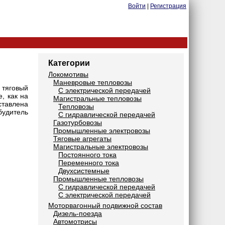
Войти
|
Регистрация
Категории
Локомотивы
Маневровые тепловозы
 тяговый
С электрической передачей
, как на
Магистральные тепловозы
ставлена
Тепловозы
будитель
С гидравлической передачей
Газотурбовозы
Промышленные электровозы
Тяговые агрегаты
Магистральные электровозы
Постоянного тока
Переменного тока
Двухсистемные
Промышленные тепловозы
С гидравлической передачей
С электрической передачей
Моторвагонный подвижной состав
Дизель-поезда
Автомотрисы