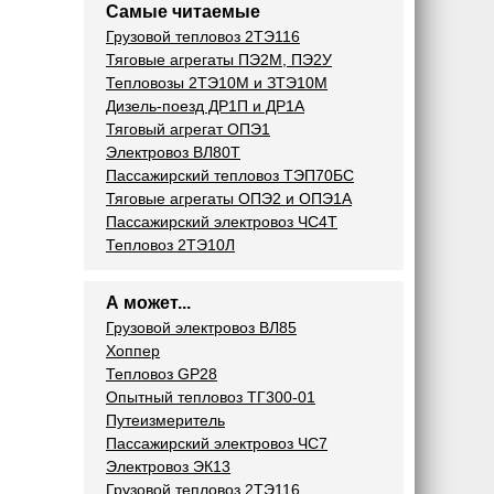
Самые читаемые
Грузовой тепловоз 2ТЭ116
Тяговые агрегаты ПЭ2М, ПЭ2У
Тепловозы 2ТЭ10М и ЗТЭ10М
Дизель-поезд ДР1П и ДР1А
Тяговый агрегат ОПЭ1
Электровоз ВЛ80Т
Пассажирский тепловоз ТЭП70БС
Тяговые агрегаты ОПЭ2 и ОПЭ1А
Пассажирский электровоз ЧС4Т
Тепловоз 2ТЭ10Л
А может...
Грузовой электровоз ВЛ85
Хоппер
Тепловоз GP28
Опытный тепловоз ТГ300-01
Путеизмеритель
Пассажирский электровоз ЧС7
Электровоз ЭК13
Грузовой тепловоз 2ТЭ116