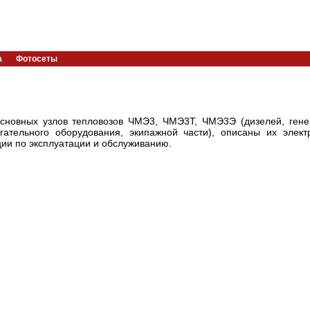
а
Фотосеты
основных узлов тепловозов ЧМЭ3, ЧМЭ3Т, ЧМЭ3Э (дизелей, гене
огательного оборудования, экипажной части), описаны их элект
ии по эксплуатации и обслуживанию.