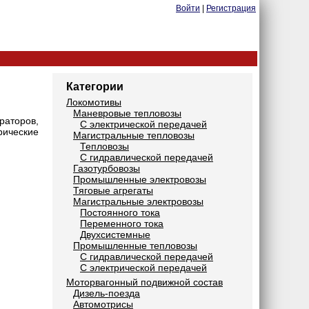
Войти
|
Регистрация
Категории
Локомотивы
Маневровые тепловозы
раторов,
С электрической передачей
рические
Магистральные тепловозы
Тепловозы
С гидравлической передачей
Газотурбовозы
Промышленные электровозы
Тяговые агрегаты
Магистральные электровозы
Постоянного тока
Переменного тока
Двухсистемные
Промышленные тепловозы
С гидравлической передачей
С электрической передачей
Моторвагонный подвижной состав
Дизель-поезда
Автомотрисы