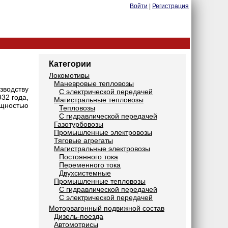
Войти
|
Регистрация
Категории
Локомотивы
Маневровые тепловозы
водству
С электрической передачей
932 года,
Магистральные тепловозы
ощностью
Тепловозы
С гидравлической передачей
Газотурбовозы
Промышленные электровозы
Тяговые агрегаты
Магистральные электровозы
Постоянного тока
Переменного тока
Двухсистемные
Промышленные тепловозы
С гидравлической передачей
С электрической передачей
Моторвагонный подвижной состав
Дизель-поезда
Автомотрисы