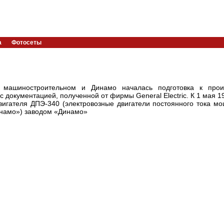
а
Фотосеты
машиностроительном и Динамо началась подготовка к произ
 с документацией, полученной от фирмы General Electric. К 1 мая 1
вигателя ДПЭ-340 (электровозные двигатели постоянного тока м
инамо») заводом «Динамо»