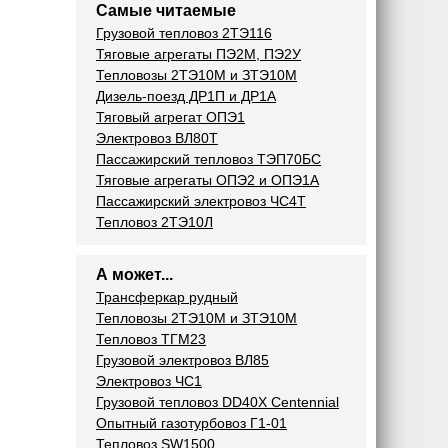
Самые читаемые
Грузовой тепловоз 2ТЭ116
Тяговые агрегаты ПЭ2М, ПЭ2У
Тепловозы 2ТЭ10М и ЗТЭ10М
Дизель-поезд ДР1П и ДР1А
Тяговый агрегат ОПЭ1
Электровоз ВЛ80Т
Пассажирский тепловоз ТЭП70БС
Тяговые агрегаты ОПЭ2 и ОПЭ1А
Пассажирский электровоз ЧС4Т
Тепловоз 2ТЭ10Л
А может...
Трансферкар рудный
Тепловозы 2ТЭ10М и ЗТЭ10М
Тепловоз ТГМ23
Грузовой электровоз ВЛ85
Электровоз ЧС1
Грузовой тепловоз DD40X Centennial
Опытный газотурбовоз Г1-01
Тепловоз SW1500