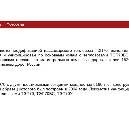
а
Фотосеты
ляется модификацией пассажирского тепловоза ТЭП70, выполне
ня и унифицирован по основным узлам с тепловозами ТЭП70БС
жирских поездов на магистральных железных дорогах колеи 15
лезных дорог России.
70 с двумя шестиосными секциями мощностью 8160 л.с., констру
й образец которого был построен в 2004 году. Локомотив унифици
епловозами ТЭП70, ТЭП70БС, ТЭП70У.