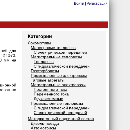
Войти
|
Регистрация
Категории
Локомотивы
Маневровые тепловозы
нной для
С электрической передачей
, 2ТЭ70.
Магистральные тепловозы
20 мм на
Тепловозы
С гидравлической передачей
Газотурбовозы
Промышленные электровозы
Тяговые агрегаты
Магистральные электровозы
кционной
Постоянного тока
рован по
Переменного тока
Двухсистемные
Промышленные тепловозы
С гидравлической передачей
С электрической передачей
Моторвагонный подвижной состав
Дизель-поезда
Автомотрисы