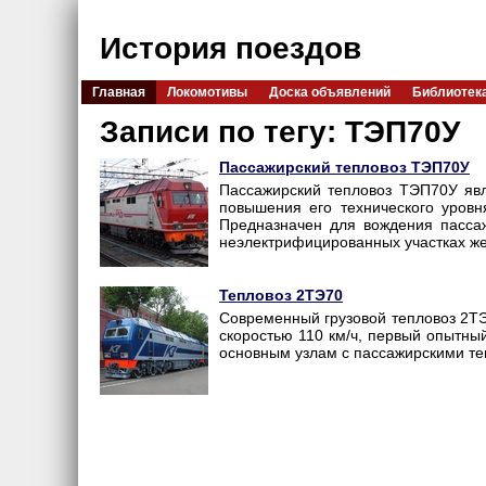
История поездов
Главная
Локомотивы
Доска объявлений
Библиотек
Записи по тегу: ТЭП70У
Пассажирский тепловоз ТЭП70У
Пассажирский тепловоз ТЭП70У яв
повышения его технического уров
Предназначен для вождения пасса
неэлектрифицированных участках же
Тепловоз 2ТЭ70
Современный грузовой тепловоз 2ТЭ
скоростью 110 км/ч, первый опытны
основным узлам с пассажирскими т